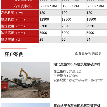
右侧皮带机2
B500×7.3M
B500×7.3M
B500×7.3M
发电机组（kw）
120
120
120
输送长度（mm）
12300
12300
13500
输送宽度（mm）
2700
2920
2920
输送高度（mm）
3900
3900
3900
输送重量（t）
28
30
34
查看更多相关案例
客户案例
湖北恩施300t/h建筑垃圾破碎站
加工物料：
建筑垃圾
生产能力：
300t/h
设备配置：
移动式破碎站（移动式鄂破、移动式圆锥破、移动式振动筛）
陕西延安石灰石简易移动破碎机