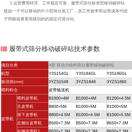
3.运营费用经济、工作稳定可靠，履带式筛分标准型移动破碎站
犹如一个可以移动的中小型筛分加工厂，其工作效率和运营成本均优
于同级或者更高级别的的固定式筛分站。
履带式筛分移动破碎站技术参数
项目分类
A型 双动力给料筛分履带移动破碎站
机型
Y3S154GL
Y3S184GL
Y3S186GL
振动筛(mm)
3YZS1548
3YZS1848
3YZS1860
喂料料仓
皮带输送机
喂料皮带机
B1000×4M
B1000×4M
B1200×4.5M
主皮带机
B800×5M
B1000×5M
B1000×5M
筛下皮带机
B800×4.5M
B1000×4.5M
B1000×5.5M
皮带机
左侧出皮带机
B500×7.3M
B500×7.3M
B650×7.3M
右侧皮带机1
B500×7.3M
B500×7.3M
B650×7.3M